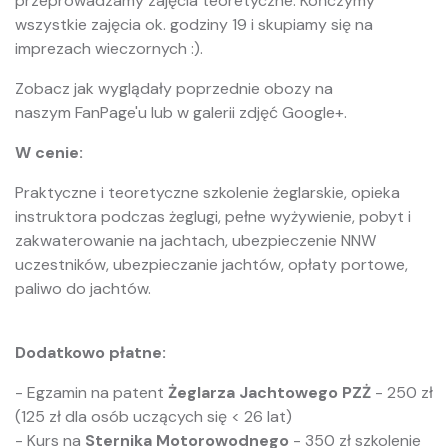
przeprowadzamy zajęcia teoretyczne. Kończymy
wszystkie zajęcia ok. godziny 19 i skupiamy się na
imprezach wieczornych :).
Zobacz jak wyglądały poprzednie obozy na
naszym FanPage'u lub w galerii zdjęć Google+.
W cenie:
Praktyczne i teoretyczne szkolenie żeglarskie, opieka
instruktora podczas żeglugi, pełne wyżywienie, pobyt i
zakwaterowanie na jachtach, ubezpieczenie NNW
uczestników, ubezpieczanie jachtów, opłaty portowe,
paliwo do jachtów.
Dodatkowo płatne:
- Egzamin na patent
Żeglarza Jachtowego PZŻ
- 250 zł
(125 zł dla osób uczących się < 26 lat)
- Kurs na
Sternika Motorowodnego
- 350 zł szkolenie