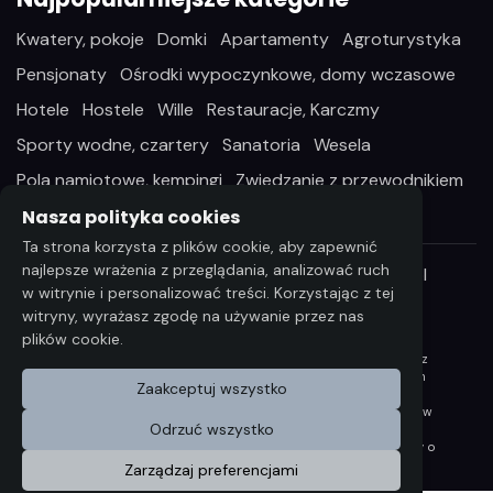
Kwatery, pokoje
Domki
Apartamenty
Agroturystyka
Pensjonaty
Ośrodki wypoczynkowe, domy wczasowe
Hotele
Hostele
Wille
Restauracje, Karczmy
Sporty wodne, czartery
Sanatoria
Wesela
Pola namiotowe, kempingi
Zwiedzanie z przewodnikiem
Nasza polityka cookies
Ta strona korzysta z plików cookie, aby zapewnić
najlepsze wrażenia z przeglądania, analizować ruch
Wszelkie prawa zastrzeżone ©2026 StayIn.pl
w witrynie i personalizować treści. Korzystając z tej
witryny, wyrażasz zgodę na używanie przez nas
plików cookie.
Wszelkie informacje i dane zawarta na niniejszej stronie
internetowej podlegają ochronie praw autorskich, zgodnie z
ustawą z dnia 4 lutego 1994 r. o Prawie autorskim i prawach
Zaakceptuj wszystko
pokrewnych (Dz. U. 2006 Nr 90 poz. 631 z późn. zm.).
Wykorzystywanie danych lub materiałów z niniejszej strony w
Odrzuć wszystko
jakichkolwiek celu wymaga każdorazowo pisemnej zgody
Compri W razie zapotrzebowania na w/w materiały prosimy o
kontakt na wskazany adres: bok@stayin.pl
Zarządzaj preferencjami