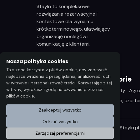
StayIn to kompleksowe
rozwiązania rezerwacyjne i
kontaktowe dla wynajmu
krótkoterminowego, ułatwiający
organizację noclegów i
komunikację z klientami.
bok@stayin.pl
Nasza polityka cookies
Ta strona korzysta z plików cookie, aby zapewnić
najlepsze wrażenia z przeglądania, analizować ruch
Najpopularniejsze kategorie
w witrynie i personalizować treści. Korzystając z tej
witryny, wyrażasz zgodę na używanie przez nas
Kwatery, pokoje
Domki
Apartamenty
Agro
plików cookie.
Restauracje, Karczmy
Sporty wodne, czarte
Zaakceptuj wszystko
Odrzuć wszystko
Wszelkie prawa zastrzeżone ©2026 StayIn.pl
Zarządzaj preferencjami