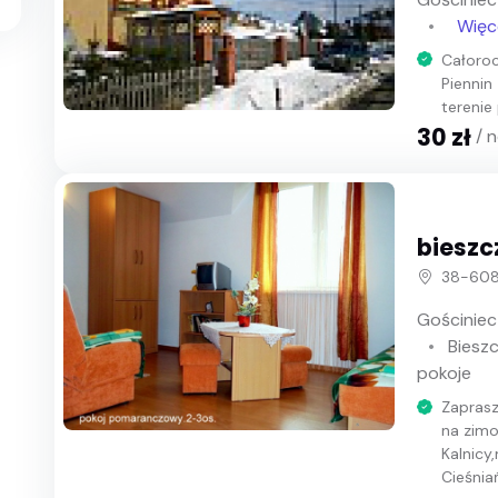
Więc
Całoro
Piennin
terenie 
30 zł
/ 
bieszc
38-608 
Gościniec
Biesz
pokoje
Zaprasz
na zimo
Kalnicy
Cieśnia