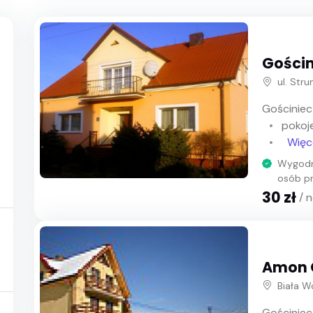
Gości
ul. Str
Gościniec
pokoj
Więc
Wygodne
osób pr
30 zł
/ 
Amon 
Biała W
Gościniec