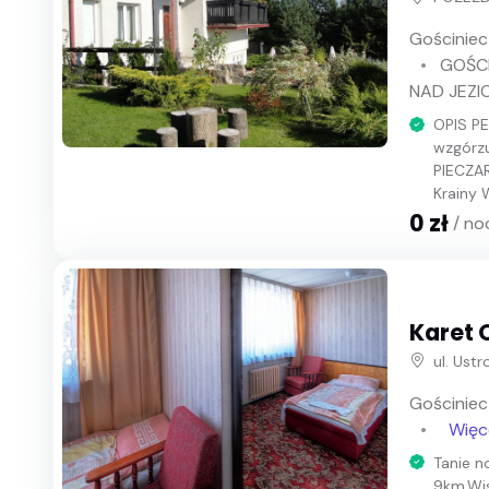
Gościniec
GOŚC
NAD JEZI
OPIS PE
wzgórzu
PIECZAR
Krainy W
0 zł
/ no
Karet 
ul. Ust
Gościniec
Więc
Tanie n
9km,Wis