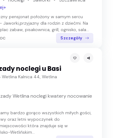
ej+
czny pensjonat położony w samym sercu
 - Jaworki,przyjazny dla rodzin z dziećmi. Na
plac zabaw, pisakownica, grill, ognisko, sala...
noc
Szczegóły
zady noclegi u Basi
Wetlina Kalnica 44, Wetlina
czady Wetlina noclegi kwatery nocowanie
amy bardzo gorąco wszystkich miłych gości,
wy oraz letni wypoczynek do
,miejscowości która znajduje się w
ńsko-Wetlińskim...