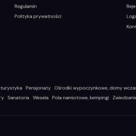
Regulamin
Reje
Polityka prywatności
Log
Kon
turystyka
Pensjonaty
Ośrodki wypoczynkowe, domy wcz
ry
Sanatoria
Wesela
Pola namiotowe, kempingi
Zwiedzani