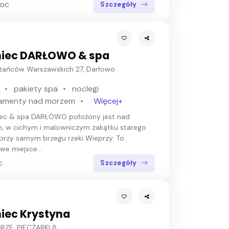
noc
Szczegóły
niec DARŁOWO & spa
tańców Warszawskich 27, Darłowo
pakiety spa
noclegi
amenty nad morzem
Więcej+
iec & spa DARŁOWO położony jest nad
 w cichym i malowniczym zakątku starego
przy samym brzegu rzeki Wieprzy. To
we miejsce...
c
Szczegóły
iec Krystyna
RZE, PIECZARKI 8