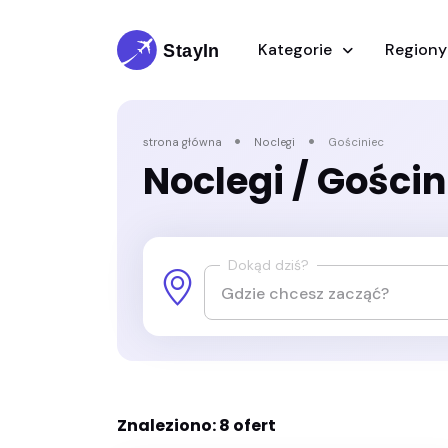
Kategorie
Region
strona główna
Noclegi
Gościniec
Noclegi
/ Gościn
Dokąd dziś?
Znaleziono: 8 ofert