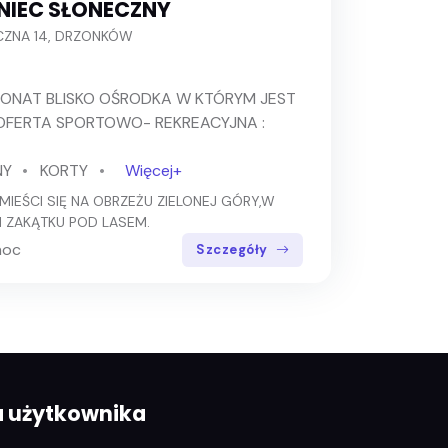
NIEC SŁONECZNY
ZNA 14, DRZONKÓW
ONAT BLISKO OŚRODKA W KTÓRYM JEST
FERTA SPORTOWO- REKREACYJNA :
NY
KORTY
Więcej+
 MIEŚCI SIĘ NA OBRZEŻU ZIELONEJ GÓRY,W
 ZAKĄTKU POD LASEM.
noc
Szczegóły
a użytkownika