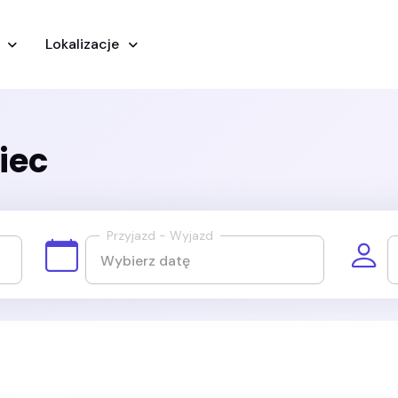
y
Lokalizacje
iec
Przyjazd - Wyjazd