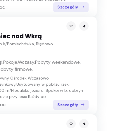
noc
Szczegóły
iec nad Wkrą
o k/Pomiechówka, Błędowo
gi.Pokoje.Wczasy.Pobyty weekendowe.
Pobyty firmowe.
zywny Ośrodek Wczasowo
ynkowy.Usytuowany w pobliżu rzeki
0 m/Niedaleko jezioro. 8pokoi w b. dobrym
zie przy lesie.Każdy po...
noc
Szczegóły