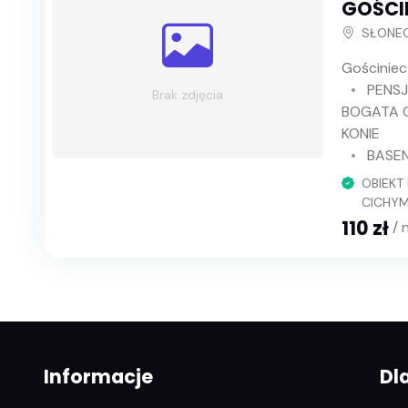
GOŚCI
SŁONEC
Gościniec
PENSJ
Brak zdjęcia
BOGATA O
KONIE
BASE
OBIEKT
CICHYM
110 zł
/ 
Informacje
Dl