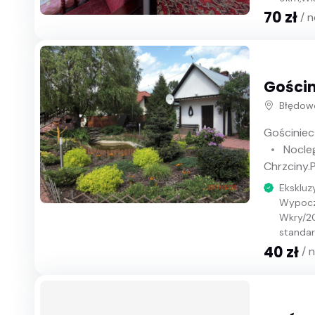
70 zł
/ 
Gościn
Błędow
Gościniec
Nocle
Chrzciny.
Eksklu
Wypocz
Wkry/20
standard
40 zł
/ 