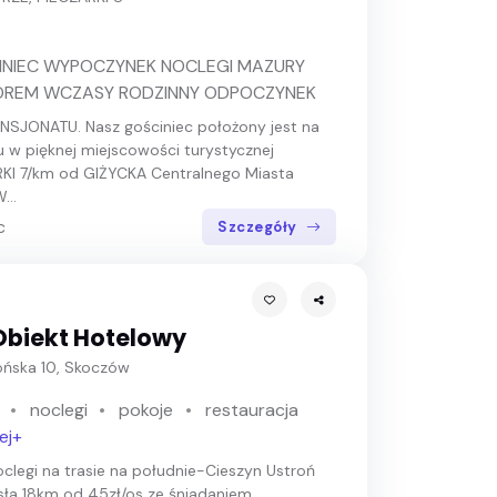
INIEC WYPOCZYNEK NOCLEGI MAZURY
OREM WCZASY RODZINNY ODPOCZYNEK
NSJONATU. Nasz gościniec położony jest na
 w pięknej miejscowości turystycznej
KI 7/km od GIŻYCKA Centralnego Miasta
...
c
Szczegóły
Obiekt Hotelowy
rońska 10, Skoczów
noclegi
pokoje
restauracja
ej+
oclegi na trasie na południe-Cieszyn Ustroń
ła 18km od 45zł/os ze śniadaniem