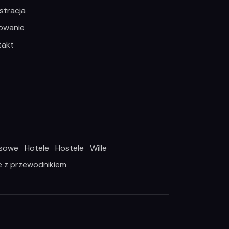
stracja
owanie
takt
asowe
Hotele
Hostele
Wille
e z przewodnikiem