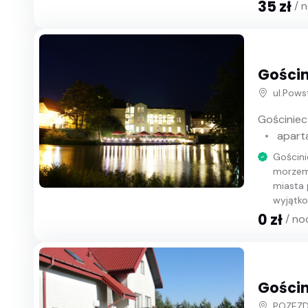
35 zł
/ 
Gości
ul.Pows
Gościniec
apart
Gościn
morzem,
miasta 
wyjątko
0 zł
/ no
Gościn
POZEZD