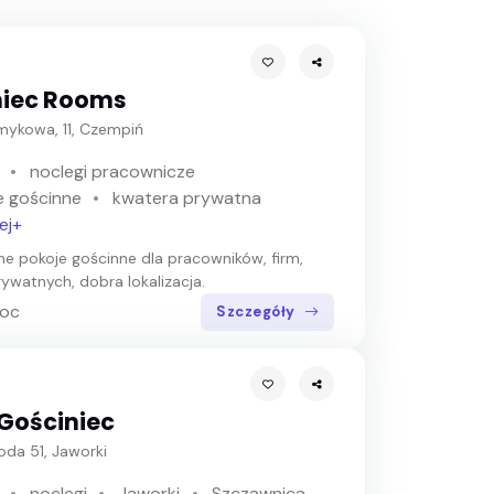
niec Rooms
umykowa, 11, Czempiń
noclegi pracownicze
e gościnne
kwatera prywatna
ej+
 pokoje gościnne dla pracowników, firm,
ywatnych, dobra lokalizacja.
noc
Szczegóły
Gościniec
oda 51, Jaworki
noclegi
Jaworki
Szczawnica