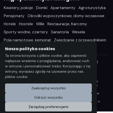
Kwatery, pokoje
Domki
Apartamenty
Agroturystyka
Pensjonaty
Ośrodki wypoczynkowe, domy wczasowe
Hotele
Hostele
Wille
Restauracje, Karczmy
Sporty wodne, czartery
Sanatoria
Wesela
Pola namiotowe, kempingi
Zwiedzanie z przewodnikiem
Nasza polityka cookies
Ta strona korzysta z plików cookie, aby zapewnić
najlepsze wrażenia z przeglądania, analizować ruch
Wszelkie prawa zastrzeżone ©2026 StayIn.pl
w witrynie i personalizować treści. Korzystając z tej
witryny, wyrażasz zgodę na używanie przez nas
plików cookie.
Wszelkie informacje i dane zawarta na niniejszej stronie
internetowej podlegają ochronie praw autorskich, zgodnie z
ustawą z dnia 4 lutego 1994 r. o Prawie autorskim i prawach
Zaakceptuj wszystko
pokrewnych (Dz. U. 2006 Nr 90 poz. 631 z późn. zm.).
Wykorzystywanie danych lub materiałów z niniejszej strony w
Odrzuć wszystko
jakichkolwiek celu wymaga każdorazowo pisemnej zgody
Compri W razie zapotrzebowania na w/w materiały prosimy o
kontakt na wskazany adres: bok@stayin.pl
Zarządzaj preferencjami