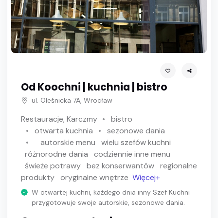
Od Koochni | kuchnia | bistro
ul. Oleśnicka 7A, Wrocław
Restauracje, Karczmy
bistro
otwarta kuchnia
sezonowe dania
autorskie menu
wielu szefów kuchni
różnorodne dania
codziennie inne menu
świeże potrawy
bez konserwantów
regionalne
produkty
oryginalne wnętrze
Więcej+
W otwartej kuchni, każdego dnia inny Szef Kuchni
przygotowuje swoje autorskie, sezonowe dania.