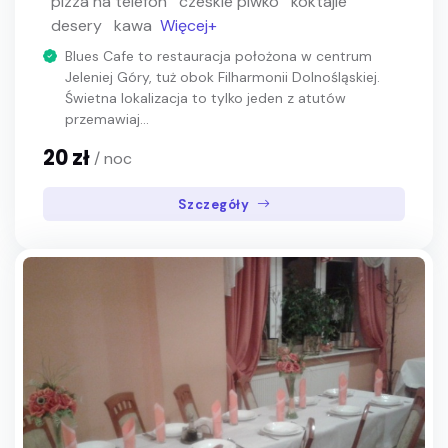
pizza na telefon
czeskie piwko
koktajle
desery
kawa
Więcej+
Blues Cafe to restauracja położona w centrum
Jeleniej Góry, tuż obok Filharmonii Dolnośląskiej.
Świetna lokalizacja to tylko jeden z atutów
przemawiaj...
20 zł
/ noc
Szczegóły