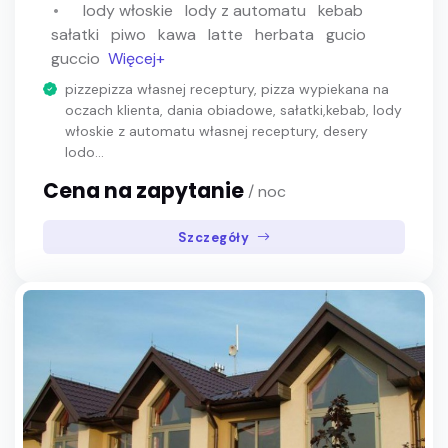
lody włoskie
lody z automatu
kebab
sałatki
piwo
kawa
latte
herbata
gucio
guccio
Więcej+
pizzepizza własnej receptury, pizza wypiekana na
oczach klienta, dania obiadowe, sałatki,kebab, lody
włoskie z automatu własnej receptury, desery
lodo...
Cena na zapytanie
/ noc
Szczegóły