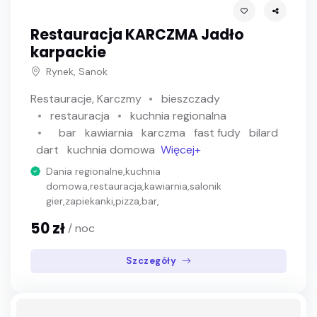
Restauracja KARCZMA Jadło
karpackie
Rynek, Sanok
Restauracje, Karczmy
bieszczady
restauracja
kuchnia regionalna
bar
kawiarnia
karczma
fast fudy
bilard
dart
kuchnia domowa
Więcej+
Dania regionalne,kuchnia
domowa,restauracja,kawiarnia,salonik
gier,zapiekanki,pizza,bar,
50 zł
/ noc
Szczegóły