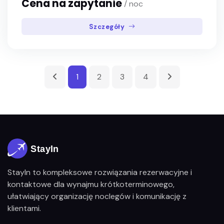
Cena na zapytanie
/ noc
Szczegóły
1
2
3
4
StayIn to kompleksowe rozwiązania rezerwacyjne i
kontaktowe dla wynajmu krótkoterminowego,
ułatwiający organizację noclegów i komunikację z
klientami.