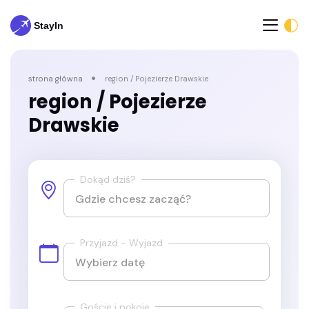
strona główna
region / Pojezierze Drawskie
region / Pojezierze
Drawskie
Dokąd dziś?
Przyjazd - Wyjazd
Goście i pokoje