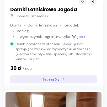
Domki Letniskowe Jagoda
Spore 51, Szczecinek
Domki
domki letniskowe
ośrodek
noclegi
wypoczynek
agroturystyka
Więcej+
Domki położone w otoczeniu lasów i jezior,
sprzyjające warunki do wypoczynku aktywnego
(wędkowanie, pływanie, spacery) jak i słodkiemu
lenistwu w cisz...
30 zł
/ noc
Szczegóły