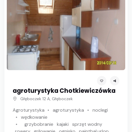
agroturystyka Chotkiewiczówka
Głęboczek 12 A, Głęboczek
Agroturystyka
agroturystyka
noclegi
wędkowanie
grzybobranie
kajaki
sprzęt wodny
rowery
grilowanie
ognisko
paintbal.urlop