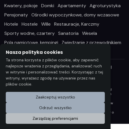
Kwatery, pokoje
Domki
Apartamenty
Agroturystyka
Pensjonaty
Ośrodki wypoczynkowe, domy wczasowe
Hotele
Hostele
Wille
Restauracje, Karczmy
Sporty wodne, czartery
Sanatoria
Wesela
Pola namiotowe, kempingi
Zwiedzanie z przewodnikiem
Nasza polityka cookies
Ta strona korzysta z plików cookie, aby zapewnić
najlepsze wrażenia z przeglądania, analizować ruch
Wszelkie prawa zastrzeżone ©2026 StayIn.pl
w witrynie i personalizować treści. Korzystając z tej
witryny, wyrażasz zgodę na używanie przez nas
plików cookie.
Wszelkie informacje i dane zawarta na niniejszej stronie
internetowej podlegają ochronie praw autorskich, zgodnie z
ustawą z dnia 4 lutego 1994 r. o Prawie autorskim i prawach
Zaakceptuj wszystko
pokrewnych (Dz. U. 2006 Nr 90 poz. 631 z późn. zm.).
Wykorzystywanie danych lub materiałów z niniejszej strony w
Odrzuć wszystko
jakichkolwiek celu wymaga każdorazowo pisemnej zgody
Compri W razie zapotrzebowania na w/w materiały prosimy o
kontakt na wskazany adres: bok@stayin.pl
Zarządzaj preferencjami