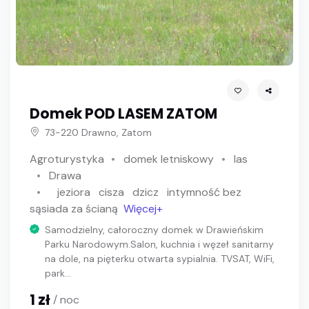
Domek POD LASEM ZATOM
73-220 Drawno, Zatom
Agroturystyka
domek letniskowy
las
Drawa
jeziora
cisza
dzicz
intymność bez
sąsiada za ścianą
Więcej+
Samodzielny, całoroczny domek w Drawieńskim
Parku Narodowym.Salon, kuchnia i węzeł sanitarny
na dole, na pięterku otwarta sypialnia. TVSAT, WiFi,
park...
1 zł
/ noc