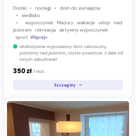
Domki
noclegi
dom do wynajęcia
siedlisko
wypoczynek
Mazury
wakacje
urlop
nad
jeziorem
rekreacja
aktywny wypoczynek
sport
Więcej+
ekskluzywnie wyposażony dom całoroczny,
położony nad jeziorem, czyste powietrze, z dala od
innych zabudowań
350 zł
/ noc
Szczegóły