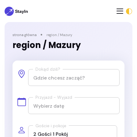
strona główna
region / Mazury
region / Mazury
Dokąd dziś?
Przyjazd - Wyjazd
Goście i pokoje