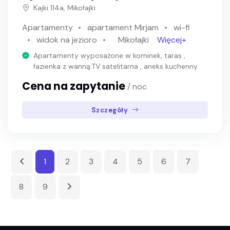
Kajki 114a, Mikołajki
Apartamenty
apartament Mirjam
wi-fi
widok na jezioro
Mikołajki
Więcej+
Apartamenty wyposażone w kominek, taras ,
łazienka z wanną.TV satelitarna , aneks kuchenny.
Cena na zapytanie
/ noc
Szczegóły
1
2
3
4
5
6
7
8
9