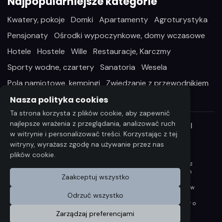
Najpopularniejsze kategorie
Kwatery, pokoje
Domki
Apartamenty
Agroturystyka
Pensjonaty
Ośrodki wypoczynkowe, domy wczasowe
Hotele
Hostele
Wille
Restauracje, Karczmy
Sporty wodne, czartery
Sanatoria
Wesela
Pola namiotowe, kempingi
Zwiedzanie z przewodnikiem
Nasza polityka cookies
Ta strona korzysta z plików cookie, aby zapewnić
najlepsze wrażenia z przeglądania, analizować ruch
Wszelkie prawa zastrzeżone ©2026 StayIn.pl
w witrynie i personalizować treści. Korzystając z tej
witryny, wyrażasz zgodę na używanie przez nas
plików cookie.
Wszelkie informacje i dane zawarta na niniejszej stronie
internetowej podlegają ochronie praw autorskich, zgodnie z
ustawą z dnia 4 lutego 1994 r. o Prawie autorskim i prawach
Zaakceptuj wszystko
pokrewnych (Dz. U. 2006 Nr 90 poz. 631 z późn. zm.).
Wykorzystywanie danych lub materiałów z niniejszej strony w
Odrzuć wszystko
jakichkolwiek celu wymaga każdorazowo pisemnej zgody
Compri W razie zapotrzebowania na w/w materiały prosimy o
kontakt na wskazany adres: bok@stayin.pl
Zarządzaj preferencjami