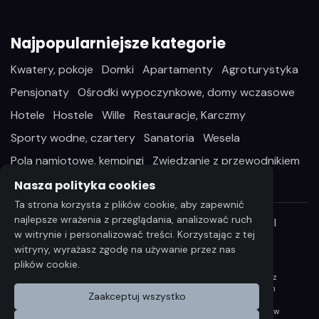
Najpopularniejsze kategorie
Kwatery, pokoje
Domki
Apartamenty
Agroturystyka
Pensjonaty
Ośrodki wypoczynkowe, domy wczasowe
Hotele
Hostele
Wille
Restauracje, Karczmy
Sporty wodne, czartery
Sanatoria
Wesela
Pola namiotowe, kempingi
Zwiedzanie z przewodnikiem
Nasza polityka cookies
Ta strona korzysta z plików cookie, aby zapewnić
najlepsze wrażenia z przeglądania, analizować ruch
Wszelkie prawa zastrzeżone ©2026 StayIn.pl
w witrynie i personalizować treści. Korzystając z tej
witryny, wyrażasz zgodę na używanie przez nas
plików cookie.
Wszelkie informacje i dane zawarta na niniejszej stronie
internetowej podlegają ochronie praw autorskich, zgodnie z
ustawą z dnia 4 lutego 1994 r. o Prawie autorskim i prawach
Zaakceptuj wszystko
pokrewnych (Dz. U. 2006 Nr 90 poz. 631 z późn. zm.).
Wykorzystywanie danych lub materiałów z niniejszej strony w