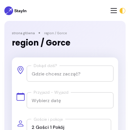
strona główna
region / Gorce
region / Gorce
Dokąd dziś?
Przyjazd - Wyjazd
Goście i pokoje