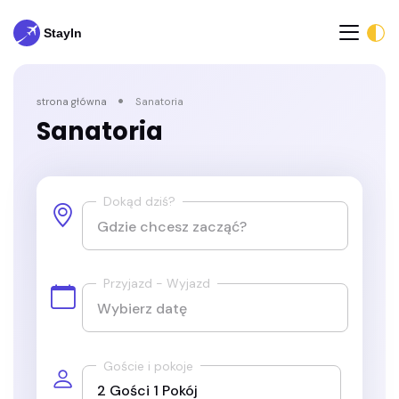
strona główna
Sanatoria
Sanatoria
Dokąd dziś?
Przyjazd - Wyjazd
Goście i pokoje