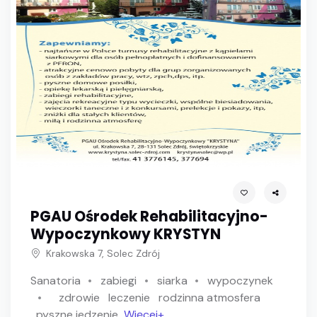
PGAU Ośrodek Rehabilitacyjno-
Wypoczynkowy KRYSTYN
Krakowska 7, Solec Zdrój
Sanatoria
zabiegi
siarka
wypoczynek
zdrowie
leczenie
rodzinna atmosfera
pyszne jedzenie
Więcej+