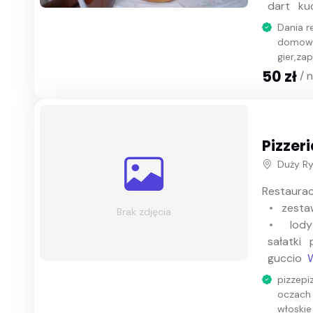
dart
ku
Dania r
domowa,
gier,zap
50 zł
/ 
Pizzer
Duży Ry
Restaurac
zesta
Brak zdjęcia
lody
sałatki
guccio
W
pizzepi
oczach 
włoskie