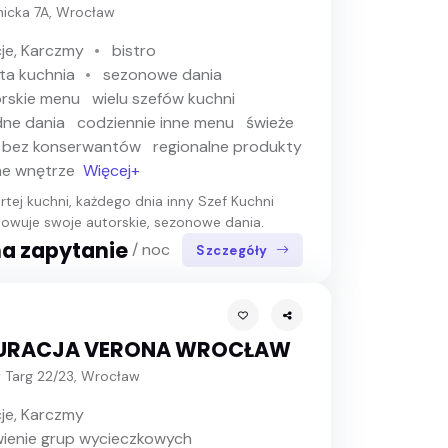
śnicka 7A, Wrocław
je, Karczmy
bistro
ta kuchnia
sezonowe dania
rskie menu
wielu szefów kuchni
ne dania
codziennie inne menu
świeże
bez konserwantów
regionalne produkty
ne wnętrze
Więcej+
tej kuchni, każdego dnia inny Szef Kuchni
owuje swoje autorskie, sezonowe dania.
a zapytanie
/ noc
Szczegóły
URACJA VERONA WROCŁAW
 Targ 22/23, Wrocław
je, Karczmy
ienie grup wycieczkowych