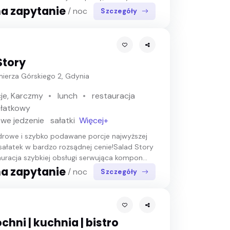
a zapytanie
/ noc
Szczegóły
Story
imierza Górskiego 2, Gdynia
je, Karczmy
lunch
restauracja
ałatkowy
we jedzenie
sałatki
Więcej+
drowe i szybko podawane porcje najwyższej
 sałatek w bardzo rozsądnej cenie!Salad Story
auracja szybkiej obsługi serwująca kompon...
a zapytanie
/ noc
Szczegóły
hni | kuchnia | bistro