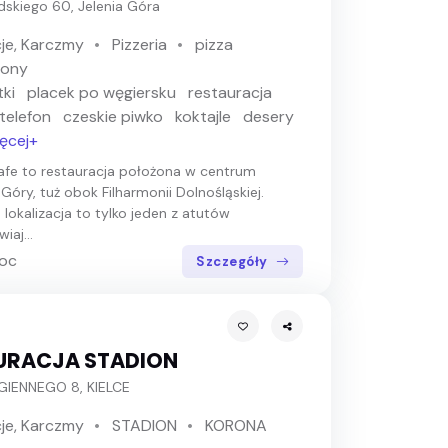
udskiego 60, Jelenia Góra
je, Karczmy
Pizzeria
pizza
rony
tki
placek po węgiersku
restauracja
telefon
czeskie piwko
koktajle
desery
ęcej+
afe to restauracja położona w centrum
 Góry, tuż obok Filharmonii Dolnośląskiej.
 lokalizacja to tylko jeden z atutów
iaj...
noc
Szczegóły
URACJA STADION
EGIENNEGO 8, KIELCE
je, Karczmy
STADION
KORONA