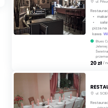
ul. Piłs
Restaurac
maka
sała
pizza na 
kawa
Wi
Blues C
Jeleniej
Świetna
przemaw
20 zł
/ 
RESTA
ul. SCI
Restaurac