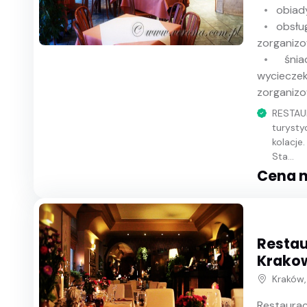
obiad
obsłu
zorganiz
śnia
wycieczek
zorganiz
RESTAU
turysty
kolacje
Sta...
Cena n
Restau
Krako
Kraków,
Restaurac