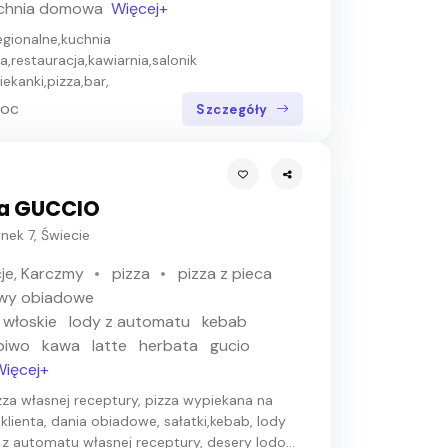
chnia domowa
Więcej+
egionalne,kuchnia
restauracja,kawiarnia,salonik
iekanki,pizza,bar,
noc
Szczegóły
ia GUCCIO
nek 7, Świecie
je, Karczmy
pizza
pizza z pieca
wy obiadowe
 włoskie
lody z automatu
kebab
piwo
kawa
latte
herbata
gucio
ięcej+
zza własnej receptury, pizza wypiekana na
klienta, dania obiadowe, sałatki,kebab, lody
 z automatu własnej receptury, desery lodo...