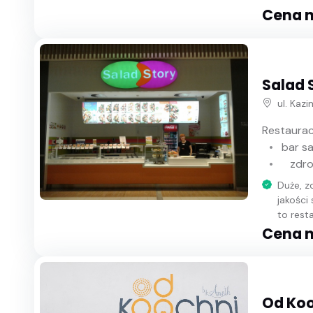
Cena n
Salad 
ul. Kaz
Restaurac
bar s
zdro
Duże, z
jakości
to rest
Cena n
Od Kooc