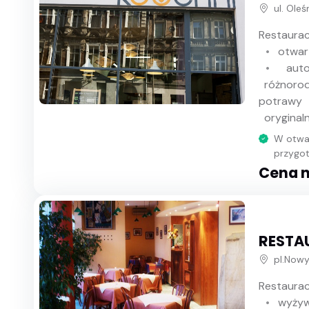
ul. Ole
Restaurac
otwar
auto
różnorod
potrawy
oryginal
W otwar
przygot
Cena n
RESTA
pl.Nowy
Restaurac
wyżyw