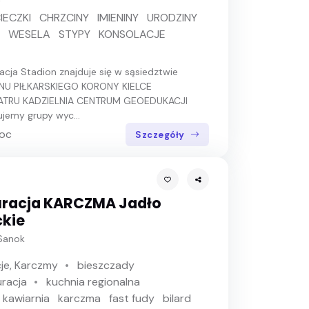
D
IECZKI
CHRZCINY
IMIENINY
URODZINY
WESELA
STYPY
KONSOLACJE
acja Stadion znajduje się w sąsiedztwie
NU PIŁKARSKIEGO KORONY KIELCE
ATRU KADZIELNIA CENTRUM GEOEDUKACJI
jemy grupy wyc...
noc
Szczegóły
uracja KARCZMA Jadło
kie
Sanok
je, Karczmy
bieszczady
uracja
kuchnia regionalna
kawiarnia
karczma
fast fudy
bilard