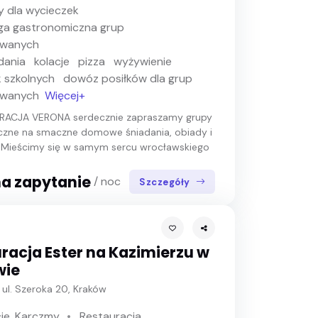
y dla wycieczek
ga gastronomiczna grup
owanych
dania
kolacje
pizza
wyżywienie
 szkolnych
dowóz posiłków dla grup
owanych
Więcej+
RACJA VERONA serdecznie zapraszamy grupy
czne na smaczne domowe śniadania, obiady i
. Mieścimy się w samym sercu wrocławskiego
a zapytanie
/ noc
Szczegóły
racja Ester na Kazimierzu w
wie
 ul. Szeroka 20, Kraków
je, Karczmy
Restauracja