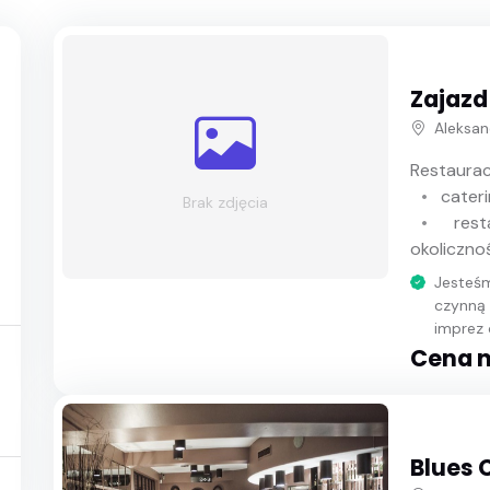
Zajazd
Aleksan
Restaurac
cater
Brak zdjęcia
rest
okoliczno
Jesteśm
czynną 
imprez 
Cena n
Blues 