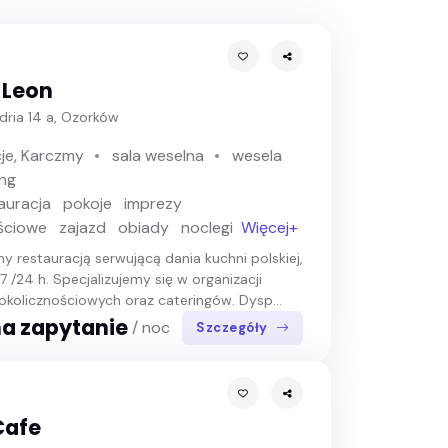
 Leon
dria 14 a, Ozorków
je, Karczmy
sala weselna
wesela
ing
auracja
pokoje
imprezy
ściowe
zajazd
obiady
noclegi
Więcej+
y restauracją serwującą dania kuchni polskiej,
7 /24 h. Specjalizujemy się w organizacji
okolicznościowych oraz cateringów. Dysp...
a zapytanie
/ noc
Szczegóły
Cafe