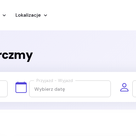
y
Lokalizacje
arczmy
Przyjazd - Wyjazd