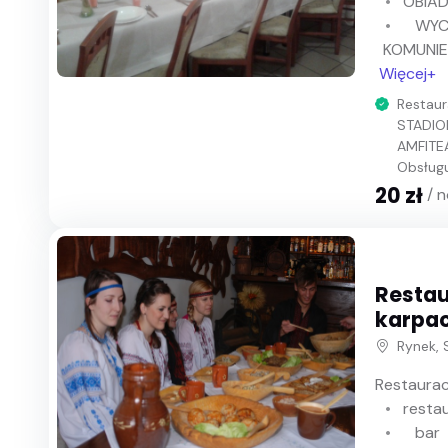
OBIA
WYC
KOMUNIE
Więcej+
Restaur
STADIO
AMFITE
Obsługu
20 zł
/ 
Resta
karpac
Rynek, 
Restaurac
resta
bar