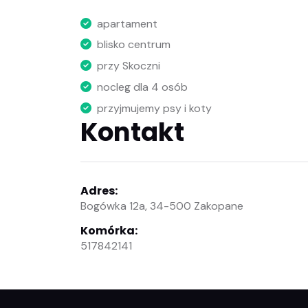
apartament
blisko centrum
przy Skoczni
nocleg dla 4 osób
przyjmujemy psy i koty
Kontakt
Adres:
Bogówka 12a, 34-500 Zakopane
Komórka:
517842141