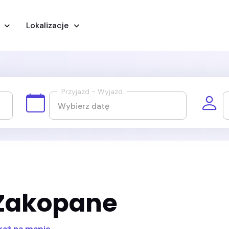
y
Lokalizacje
Przyjazd - Wyjazd
 Zakopane
każ na mapie