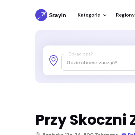
Kategorie
Region
Dokąd dziś?
Przy Skoczni
Bogówka 12a, 34-500 Zakopane
Po