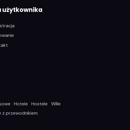
a użytkownika
stracja
owanie
takt
asowe
Hotele
Hostele
Wille
e z przewodnikiem