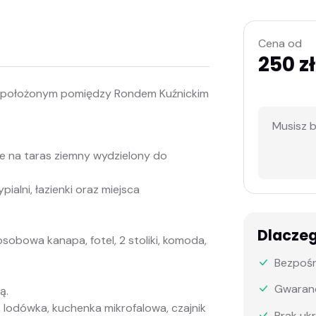
Cena od
250 zł
u położonym pomiędzy Rondem Kuźnickim
Musisz 
ie na taras ziemny wydzielony do
ialni, łazienki oraz miejsca
Dlacze
sobowa kanapa, fotel, 2 stoliki, komoda,
Bezpośr
Gwaranc
ą.
 lodówka, kuchenka mikrofalowa, czajnik
Brak uk