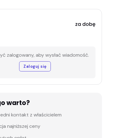
za dobę
być zalogowany, aby wysłać wiadomość.
Zaloguj się
go warto?
edni kontakt z właścicielem
ja najniższej ceny
rytych opłat