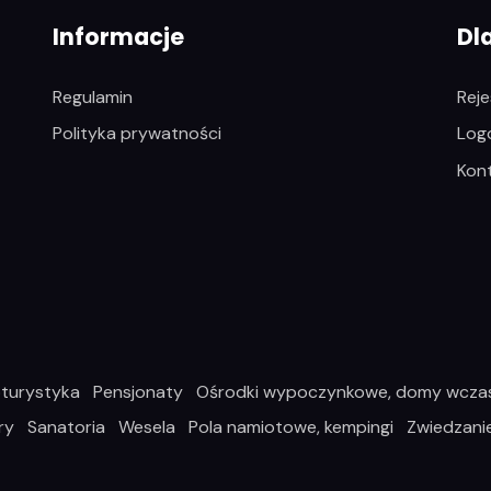
Informacje
Dl
Regulamin
Reje
Polityka prywatności
Log
Kon
turystyka
Pensjonaty
Ośrodki wypoczynkowe, domy wcz
ry
Sanatoria
Wesela
Pola namiotowe, kempingi
Zwiedzani