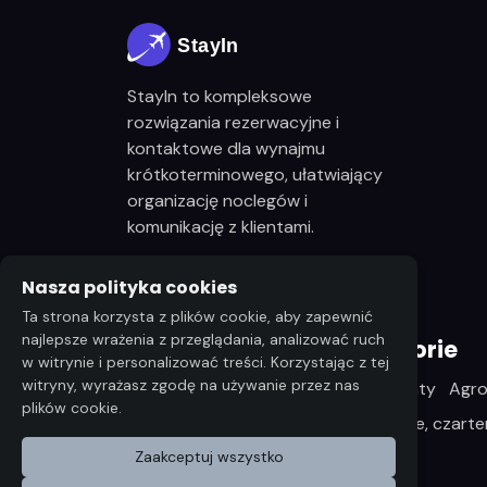
StayIn to kompleksowe
rozwiązania rezerwacyjne i
kontaktowe dla wynajmu
krótkoterminowego, ułatwiający
organizację noclegów i
komunikację z klientami.
bok@stayin.pl
Nasza polityka cookies
Ta strona korzysta z plików cookie, aby zapewnić
najlepsze wrażenia z przeglądania, analizować ruch
Najpopularniejsze kategorie
w witrynie i personalizować treści. Korzystając z tej
witryny, wyrażasz zgodę na używanie przez nas
Kwatery, pokoje
Domki
Apartamenty
Agro
plików cookie.
Restauracje, Karczmy
Sporty wodne, czarte
Zaakceptuj wszystko